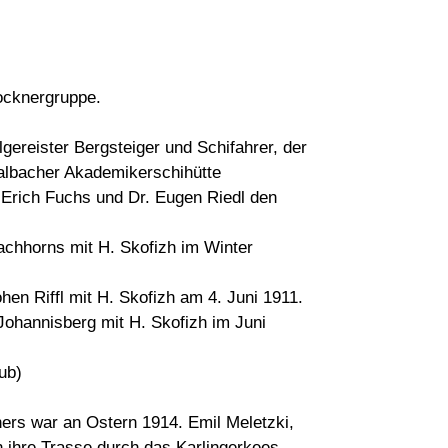
locknergruppe.
lgereister Bergsteiger und Schifahrer, der
aalbacher Akademikerschihütte
 Erich Fuchs und Dr. Eugen Riedl den
chhorns mit H. Skofizh im Winter
hen Riffl mit H. Skofizh am 4. Juni 1911.
Johannisberg mit H. Skofizh im Juni
ub)
ers war an Ostern 1914. Emil Meletzki,
 ihre Trasse durch das Karlingerkees,