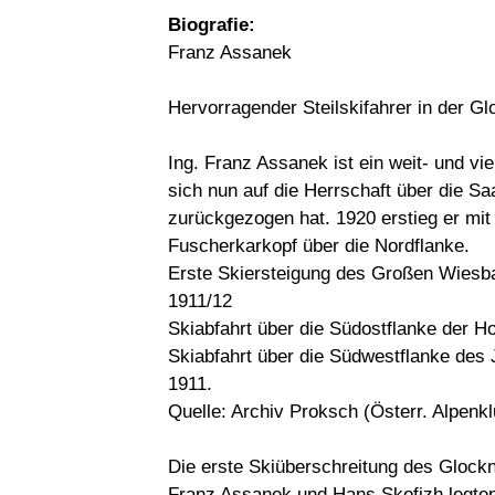
Biografie:
Franz Assanek
Hervorragender Steilskifahrer in der G
Ing. Franz Assanek ist ein weit- und vie
sich nun auf die Herrschaft über die S
zurückgezogen hat. 1920 erstieg er mit
Fuscherkarkopf über die Nordflanke.
Erste Skiersteigung des Großen Wiesba
1911/12
Skiabfahrt über die Südostflanke der Ho
Skiabfahrt über die Südwestflanke des 
1911.
Quelle: Archiv Proksch (Österr. Alpenkl
Die erste Skiüberschreitung des Glockn
Franz Assanek und Hans Skofizh legten