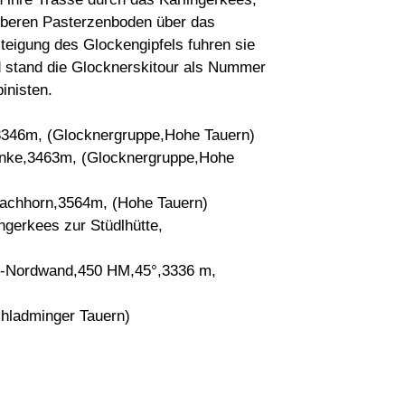
 Oberen Pasterzenboden über das
eigung des Glockengipfels fuhren sie
ld stand die Glocknerskitour als Nummer
inisten.
,3346m, (Glocknergruppe,Hohe Tauern)
anke,3463m, (Glocknergruppe,Hohe
achhorn,3564m, (Hohe Tauern)
ngerkees zur Stüdlhütte,
el-Nordwand,450 HM,45°,3336 m,
chladminger Tauern)