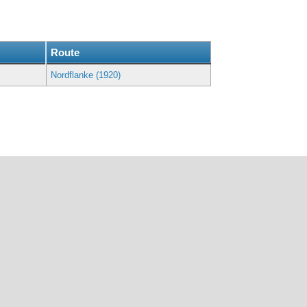
g
Route
Nordflanke (1920)