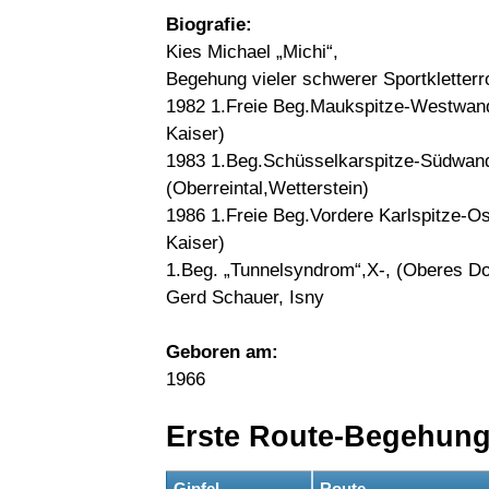
Biografie:
Kies Michael „Michi“,
Begehung vieler schwerer Sportkletterr
1982 1.Freie Beg.Maukspitze-Westwand
Kaiser)
1983 1.Beg.Schüsselkarspitze-Südwand
(Oberreintal,Wetterstein)
1986 1.Freie Beg.Vordere Karlspitze-O
Kaiser)
1.Beg. „Tunnelsyndrom“,X-, (Oberes Do
Gerd Schauer, Isny
Geboren am:
1966
Erste Route-Begehun
Gipfel
Route