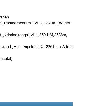
outen
 „Pantherschreck“,VIII-,2231m, (Wilder
 „Kriminaltango“,VIII-,350 HM,2538m,
stwand „Hessenpoker“,IX-,2261m, (Wilder
nautal)
g