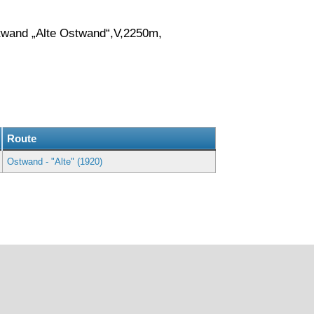
twand „Alte Ostwand“,V,2250m,
g
Route
Ostwand - "Alte" (1920)