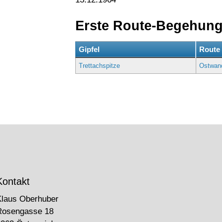
Erste Route-Begehun
Gipfel
Route
Trettachspitze
Ostwand
Kontakt
Klaus Oberhuber
Rosengasse 18