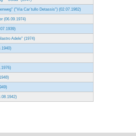
nweg" ("Via Car´tullo Detassis") (02.07.1982)
er (06.09.1974)
.07.1939)
lastro Adele" (1974)
8.1940)
5.1976)
1948)
949)
.08.1942)