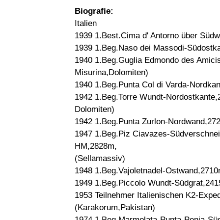
Biografie:
Italien
1939 1.Best.Cima d' Antorno über Südw
1939 1.Beg.Naso dei Massodi-Südostka
1940 1.Beg.Guglia Edmondo des Amicis-
Misurina,Dolomiten)
1940 1.Beg.Punta Col di Varda-Nordkan
1942 1.Beg.Torre Wundt-Nordostkante,
Dolomiten)
1942 1.Beg.Punta Zurlon-Nordwand,27
1947 1.Beg.Piz Ciavazes-Südverschnei
HM,2828m,
(Sellamassiv)
1948 1.Beg.Vajoletnadel-Ostwand,2710
1949 1.Beg.Piccolo Wundt-Südgrat,241
1953 Teilnehmer Italienischen K2-Exped
(Karakorum,Pakistan)
1974 1.Beg.Marmolata-Punta-Penia-Süd