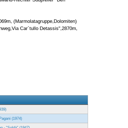
3069m, (Marmolatagruppe,Dolomiten)
weg,Via Car´tullo Detassis",2870m,
g
939)
Pagani (1974)
 - "Soldà" (1947)