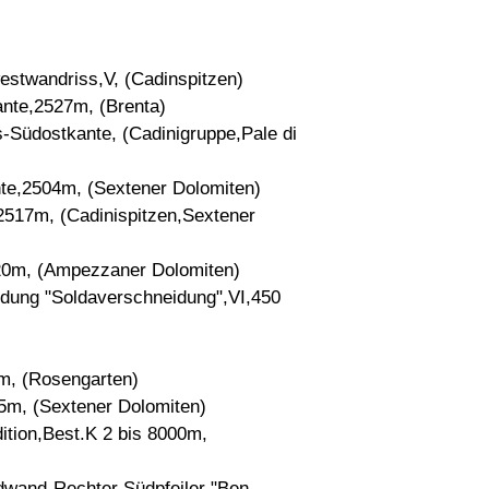
estwandriss,V, (Cadinspitzen)
nte,2527m, (Brenta)
Südostkante, (Cadinigruppe,Pale di
te,2504m, (Sextener Dolomiten)
2517m, (Cadinispitzen,Sextener
20m, (Ampezzaner Dolomiten)
dung "Soldaverschneidung",VI,450
m, (Rosengarten)
5m, (Sextener Dolomiten)
ition,Best.K 2 bis 8000m,
wand-Rechter Südpfeiler "Ben