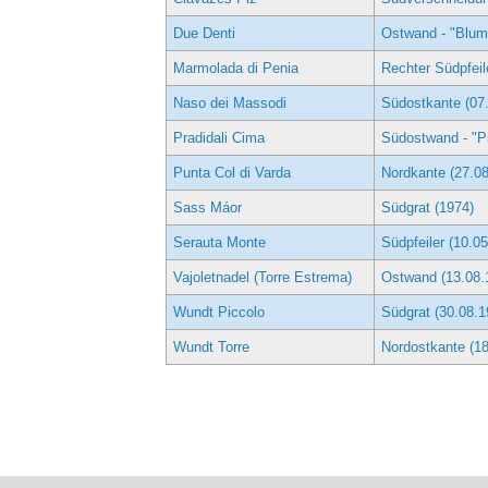
Due Denti
Ostwand - "Blume
Marmolada di Penia
Rechter Südpfeil
Naso dei Massodi
Südostkante (07
Pradidali Cima
Südostwand - "Pi
Punta Col di Varda
Nordkante (27.0
Sass Máor
Südgrat (1974)
Serauta Monte
Südpfeiler (10.0
Vajoletnadel (Torre Estrema)
Ostwand (13.08.
Wundt Piccolo
Südgrat (30.08.1
Wundt Torre
Nordostkante (18