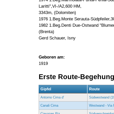
Laritti",VI-/A2,600 HM,
3343m, (Dolomiten)
1976 1.Beg.Monte Serauta-Südpfeiler,
1982 1.Beg.Denti Due-Ostwand "Blumen
(Brenta)
Gerd Schauer, Isny
Geboren am:
1919
Erste Route-Begehun
Gipfel
Route
Antorno Cima d'
Südwestwand (1
Canali Cima
Westwand - Via 
Ciavazes Piz
Südverschneidung