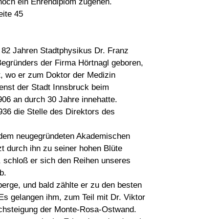
 noch ein Ehrendiplom zugehen.
eite 45
 82 Jahren Stadtphysikus Dr. Franz
Begründers der Firma Hörtnagl geboren,
ät, wo er zum Doktor der Medizin
ienst der Stadt Innsbruck beim
906 an durch 30 Jahre innehatte.
36 die Stelle des Direktors des
ch dem neugegründeten Akademischen
zt durch ihn zu seiner hohen Blüte
, schloß er sich den Reihen unseres
b.
berge, und bald zählte er zu den besten
Es gelangen ihm, zum Teil mit Dr. Viktor
rchsteigung der Monte-Rosa-Ostwand.