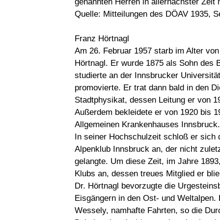
genannten Herren in allernächster Zeit
Quelle: Mitteilungen des DÖAV 1935, S
Franz Hörtnagl
Am 26. Februar 1957 starb im Alter von
Hörtnagl. Er wurde 1875 als Sohn des 
studierte an der Innsbrucker Universit
promovierte. Er trat dann bald in den D
Stadtphysikat, dessen Leitung er von 1
Außerdem bekleidete er von 1920 bis 19
Allgemeinen Krankenhauses Innsbruck.
In seiner Hochschulzeit schloß er si
Alpenklub Innsbruck an, der nicht zulet
gelangte. Um diese Zeit, im Jahre 1893
Klubs an, dessen treues Mitglied er blie
Dr. Hörtnagl bevorzugte die Urgesteins
Eisgängern in den Ost- und Weltalpen. 
Wessely, namhafte Fahrten, so die Du