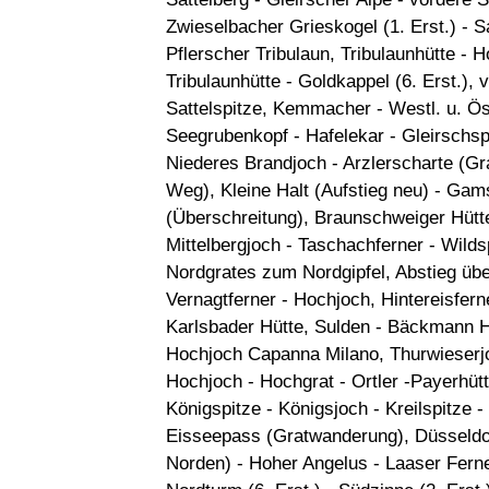
Zwieselbacher Grieskogel (1. Erst.) - S
Pflerscher Tribulaun, Tribulaunhütte -
Tribulaunhütte - Goldkappel (6. Erst.), 
Sattelspitze, Kemmacher - Westl. u. Ös
Seegrubenkopf - Hafelekar - Gleirschsp
Niederes Brandjoch - Arzlerscharte (G
Weg), Kleine Halt (Aufstieg neu) - Gam
(Überschreitung), Braunschweiger Hütt
Mittelbergjoch - Taschachferner - Wilds
Nordgrates zum Nordgipfel, Abstieg über
Vernagtferner - Hochjoch, Hintereisfer
Karlsbader Hütte, Sulden - Bäckmann H
Hochjoch Capanna Milano, Thurwieserjo
Hochjoch - Hochgrat - Ortler -Payerhüt
Königspitze - Königsjoch - Kreilspitze -
Eisseepass (Gratwanderung), Düsseldorf
Norden) - Hoher Angelus - Laaser Fern