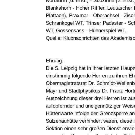
Nordturm (6. Erst.) - Südzinne (2. Erst
Blankahorn - Hoher Riffler, Leutascher D
Plattach), Praxmar - Oberachsel - Zisc
Schrankogel WT, Trinser Padaster - Sch
WT, Gossensass - Hühnerspiel WT.
Quelle: Klubnachrichten des Akademisc
Ehrung.
Die S. Leipzig hat in ihrer letzten H
einstimmig folgende Herren zu ihren Eh
Obermagistratsrat Dr. Schmidt-Wellenbu
Mayr und Stadtphysikus Dr. Franz Hörtn
Auszeichnung dieser drei Herren ist aus
aufopfernder und uneigennütziger Weise
Hüttenwarte infolge der Grenzsperre an
Sulzenauhütte verhindert waren, diese i
Sektion einen sehr großen Dienst erwi