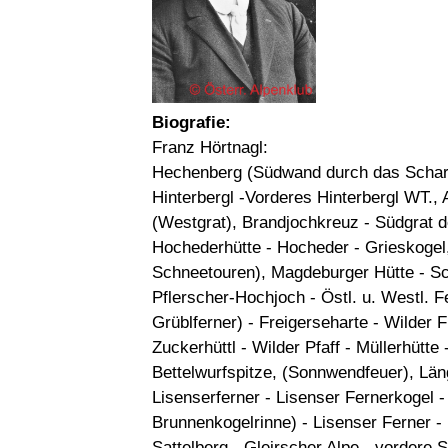
Biografie:
Franz Hörtnagl:
Hechenberg (Südwand durch das Schartl
Hinterbergl -Vorderes Hinterbergl WT.,
(Westgrat), Brandjochkreuz - Südgrat 
Hochederhütte - Hocheder - Grieskogel
Schneetouren), Magdeburger Hütte - Sc
Pflerscher-Hochjoch - Östl. u. Westl. F
Grüblferner) - Freigerseharte - Wilder F
Zuckerhüttl - Wilder Pfaff - Müllerhütte 
Bettelwurfspitze, (Sonnwendfeuer), Län
Lisenserferner - Lisenser Fernerkogel -
Brunnenkogelrinne) - Lisenser Ferner -
Sattelberg - Gleirscher Alpe - vordere 