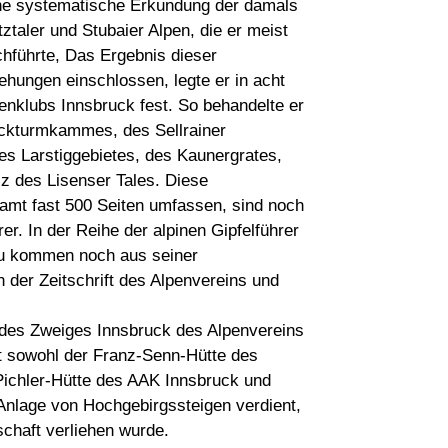
ine systematische Erkundung der damals
aler und Stubaier Alpen, die er meist
hführte, Das Ergebnis dieser
gehungen einschlossen, legte er in acht
nklubs Innsbruck fest. So behandelte er
ckturmkammes, des Sellrainer
des Larstiggebietes, des Kaunergrates,
lz des Lisenser Tales. Diese
samt fast 500 Seiten umfassen, sind noch
er. In der Reihe der alpinen Gipfelführer
zu kommen noch aus seiner
der Zeitschrift des Alpenvereins und
des Zweiges Innsbruck des Alpenvereins
rt sowohl der Franz-Senn-Hütte des
Pichler-Hütte des AAK Innsbruck und
Anlage von Hochgebirgssteigen verdient,
schaft verliehen wurde.