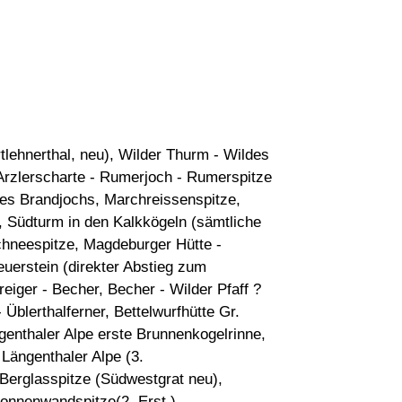
ehnerthal, neu), Wilder Thurm - Wildes
 Arzlerscharte - Rumerjoch - Rumerspitze
des Brandjochs, Marchreissenspitze,
, Südturm in den Kalkkögeln (sämtliche
hneespitze, Magdeburger Hütte -
euerstein (direkter Abstieg zum
reiger - Becher, Becher - Wilder Pfaff ?
- Üblerthalferner, Bettelwurfhütte Gr.
genthaler Alpe erste Brunnenkogelrinne,
 Längenthaler Alpe (3.
 Berglasspitze (Südwestgrat neu),
Sonnenwandspitze(2. Erst.) -