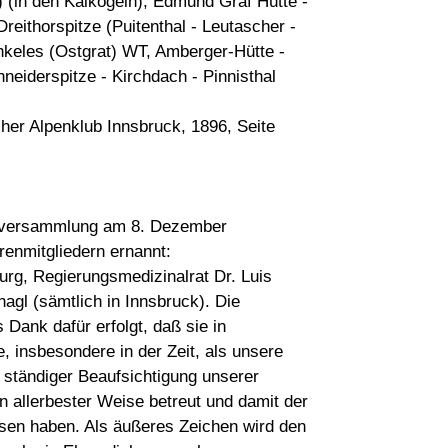
.) (in den Kalkögeln), Edmund Graf Hütte -
reithorspitze (Puitenthal - Leutascher -
hkeles (Ostgrat) WT, Amberger-Hütte -
neiderspitze - Kirchdach - Pinnisthal
her Alpenklub Innsbruck, 1896, Seite
auptversammlung am 8. Dezember
renmitgliedern ernannt:
rg, Regierungsmedizinalrat Dr. Luis
agl (sämtlich in Innsbruck). Die
 Dank dafür erfolgt, daß sie in
, insbesondere in der Zeit, als unsere
 ständiger Beaufsichtigung unserer
n allerbester Weise betreut und damit der
esen haben. Als äußeres Zeichen wird den