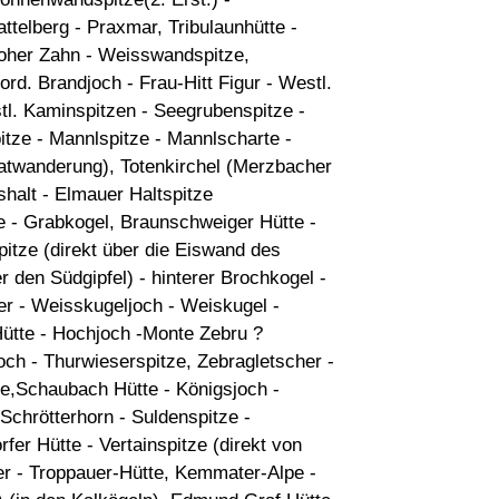
attelberg - Praxmar, Tribulaunhütte -
 Hoher Zahn - Weisswandspitze,
vord. Brandjoch - Frau-Hitt Figur - Westl.
tl. Kaminspitzen - Seegrubenspitze -
itze - Mannlspitze - Mannlscharte -
ratwanderung), Totenkirchel (Merzbacher
shalt - Elmauer Haltspitze
e - Grabkogel, Braunschweiger Hütte -
pitze (direkt über die Eiswand des
 den Südgipfel) - hinterer Brochkogel -
ner - Weisskugeljoch - Weiskugel -
ütte - Hochjoch -Monte Zebru ?
ch - Thurwieserspitze, Zebragletscher -
te,Schaubach Hütte - Königsjoch -
 Schrötterhorn - Suldenspitze -
er Hütte - Vertainspitze (direkt von
er - Troppauer-Hütte, Kemmater-Alpe -