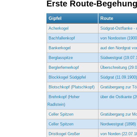
Erste Route-Begehun
Gipfel
Route
Acherkogel
Südgrat-Ostflanke - 
Bachfallenkopf
von Nordosten (1900
Bankerkogel
aud den Nordgrat vo
Berglasspitze
Südwestgrat (19.07.
Berglerfernerkopf
Überschreitung (29.
Blockkogel Südgipfel
Südgrat (11.09.1900)
Blotschkopf (Platschkopf)
Gratübergang zur Tör
Brehnkopf (Hoher
über die Ostkante (2
Radlstein)
Celler Spitzen
Gratübergang zur Mo
Celler Spitzen
Nordwestgrat (1898)
Dristkogel Großer
von Norden (22.07.1