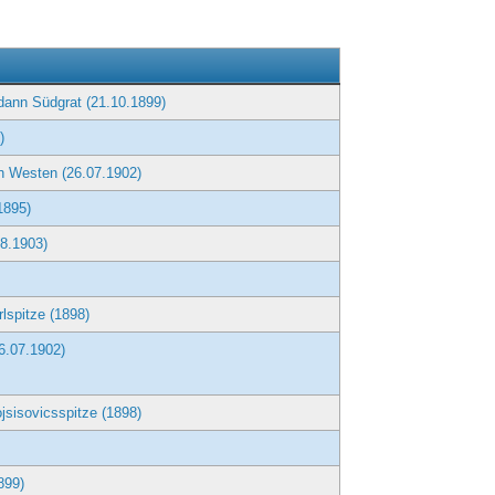
g
dann Südgrat (21.10.1899)
)
n Westen (26.07.1902)
1895)
08.1903)
lspitze (1898)
6.07.1902)
jsisovicsspitze (1898)
899)