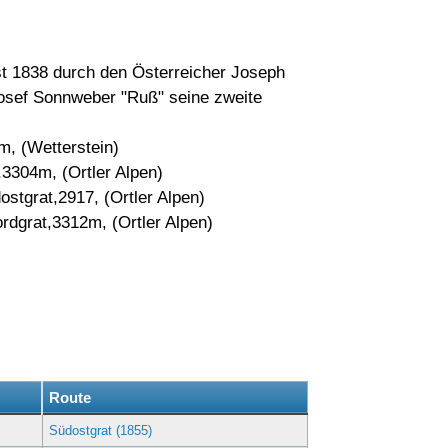
rst 1838 durch den Österreicher Joseph
osef Sonnweber "Ruß" seine zweite
m, (Wetterstein)
,3304m, (Ortler Alpen)
tgrat,2917, (Ortler Alpen)
rdgrat,3312m, (Ortler Alpen)
g
Route
Südostgrat (1855)