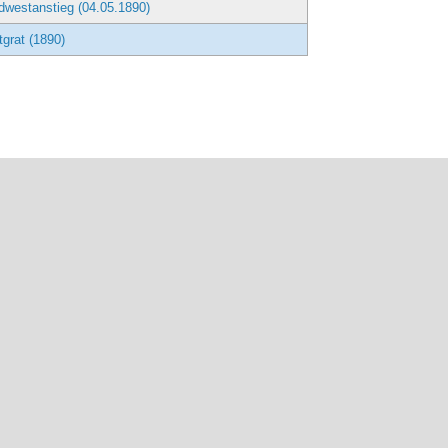
dwestanstieg (04.05.1890)
grat (1890)