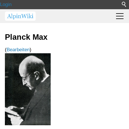
Login
Planck Max
(
Bearbeiten
)