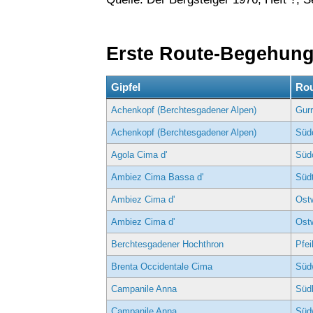
Erste Route-Begehun
Gipfel
Rou
Achenkopf (Berchtesgadener Alpen)
Gur
Achenkopf (Berchtesgadener Alpen)
Süd
Agola Cima d'
Südo
Ambiez Cima Bassa d'
Südt
Ambiez Cima d'
Ost
Ambiez Cima d'
Ostw
Berchtesgadener Hochthron
Pfei
Brenta Occidentale Cima
Südw
Campanile Anna
Südk
Campanile Anna
Südw