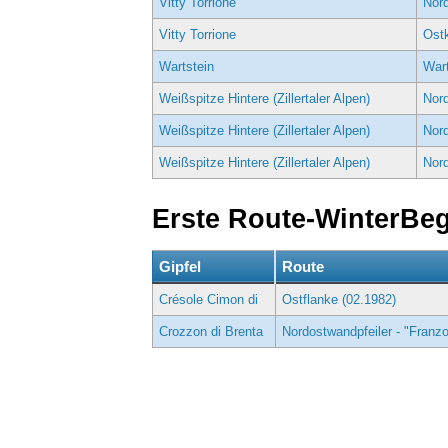
Vitty Torrione
Nord
Vitty Torrione
Ostk
Wartstein
Wart
Weißspitze Hintere (Zillertaler Alpen)
Nord
Weißspitze Hintere (Zillertaler Alpen)
Nord
Weißspitze Hintere (Zillertaler Alpen)
Nord
Erste Route-WinterBe
Gipfel
Route
Crésole Cimon di
Ostflanke (02.1982)
Crozzon di Brenta
Nordostwandpfeiler - "Franzo