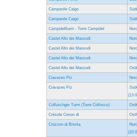
Campanile Caigo
Süd
Campanile Caigo
Süd
Campidellturm - Torre Campidel
Nord
Castel Alto dei Massodi
Nord
Castel Alto dei Massodi
Nord
Castel Alto dei Massodi
Nord
Castel Alto dei Massodi
Ostk
Ciavazes Piz
Nord
Ciavazes Piz
Südw
(13.
Colfuschger Turm (Torre Colfosco)
Ostk
Crésole Cimon di
Ostf
Crozzon di Brenta
Nord
(10.