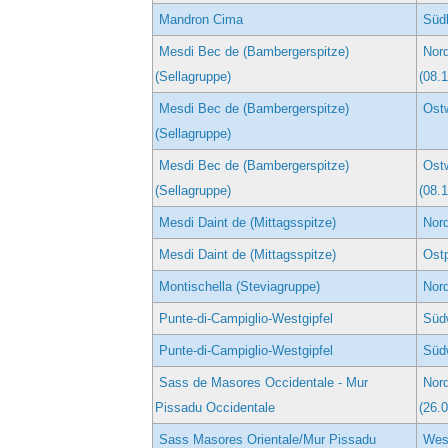
Mandron Cima
Südk
Mesdi Bec de (Bambergerspitze)
Nord
(Sellagruppe)
(08.
Mesdi Bec de (Bambergerspitze)
Ost
(Sellagruppe)
Mesdi Bec de (Bambergerspitze)
Ostw
(Sellagruppe)
(08.
Mesdi Daint de (Mittagsspitze)
Nord
Mesdi Daint de (Mittagsspitze)
Ostp
Montischella (Steviagruppe)
Nor
Punte-di-Campiglio-Westgipfel
Süd
Punte-di-Campiglio-Westgipfel
Südw
Sass de Masores Occidentale - Mur
Nord
Pissadu Occidentale
(26.
Sass Masores Orientale/Mur Pissadu
West