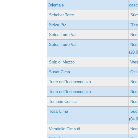
Orientale
casc
Schober Torre
Süd
Selva Piz
"Dor
Setus Torre Val
Nord
Setus Torre Val
Nord
(20.
Spiz di Mezzo
West
Susat Cima
Ostw
Torre dell'Independenza
Nord
Torre dell'Independenza
Nord
Torrione Comici
Nord
Tosa Cima
Südw
(04.
Vermiglio Cima di
Nord