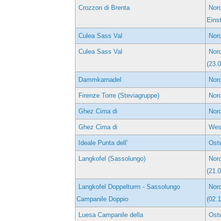
Crozzon di Brenta
Nord
Eins
Culea Sass Val
Nord
Culea Sass Val
Nord
(23.
Dammkarnadel
Nor
Firenze Torre (Steviagruppe)
Nord
Ghez Cima di
Nord
Ghez Cima di
West
Ideale Punta dell'
Ostw
Langkofel (Sassolungo)
Nord
(21.
Langkofel Doppelturm - Sassolungo
Nord
Campanile Doppio
(02.
Luesa Campanile della
Ostw