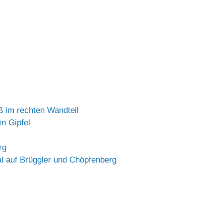
ß im rechten Wandteil
en Gipfel
rg
l auf Brüggler und Chöpfenberg