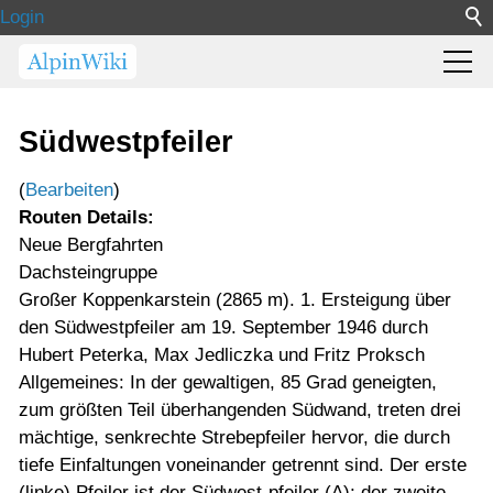
Login
Südwestpfeiler
(
Bearbeiten
)
Routen Details:
Neue Bergfahrten
Dachsteingruppe
Großer Koppenkarstein (2865 m). 1. Ersteigung über
den Südwestpfeiler am 19. September 1946 durch
Hubert Peterka, Max Jedliczka und Fritz Proksch
Allgemeines: In der gewaltigen, 85 Grad geneigten,
zum größten Teil überhangenden Südwand, treten drei
mächtige, senkrechte Strebepfeiler hervor, die durch
tiefe Einfaltungen voneinander getrennt sind. Der erste
(linke) Pfeiler ist der Südwest-pfeiler (A); der zweite