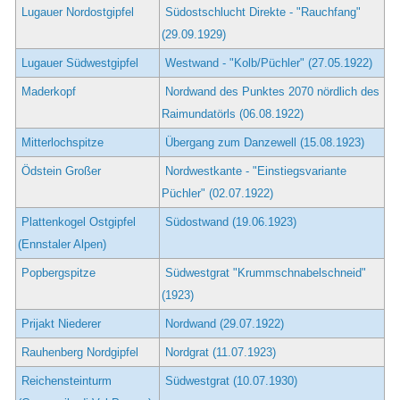
Lugauer Nordostgipfel
Südostschlucht Direkte - "Rauchfang"
(29.09.1929)
Lugauer Südwestgipfel
Westwand - "Kolb/Püchler" (27.05.1922)
Maderkopf
Nordwand des Punktes 2070 nördlich des
Raimundatörls (06.08.1922)
Mitterlochspitze
Übergang zum Danzewell (15.08.1923)
Ödstein Großer
Nordwestkante - "Einstiegsvariante
Püchler" (02.07.1922)
Plattenkogel Ostgipfel
Südostwand (19.06.1923)
(Ennstaler Alpen)
Popbergspitze
Südwestgrat "Krummschnabelschneid"
(1923)
Prijakt Niederer
Nordwand (29.07.1922)
Rauhenberg Nordgipfel
Nordgrat (11.07.1923)
Reichensteinturm
Südwestgrat (10.07.1930)