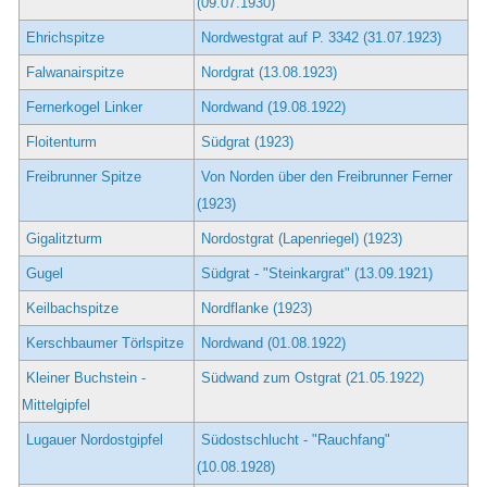
(09.07.1930)
Ehrichspitze
Nordwestgrat auf P. 3342 (31.07.1923)
Falwanairspitze
Nordgrat (13.08.1923)
Fernerkogel Linker
Nordwand (19.08.1922)
Floitenturm
Südgrat (1923)
Freibrunner Spitze
Von Norden über den Freibrunner Ferner
(1923)
Gigalitzturm
Nordostgrat (Lapenriegel) (1923)
Gugel
Südgrat - "Steinkargrat" (13.09.1921)
Keilbachspitze
Nordflanke (1923)
Kerschbaumer Törlspitze
Nordwand (01.08.1922)
Kleiner Buchstein -
Südwand zum Ostgrat (21.05.1922)
Mittelgipfel
Lugauer Nordostgipfel
Südostschlucht - "Rauchfang"
(10.08.1928)