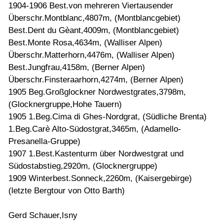
1904-1906 Best.von mehreren Viertausender
Überschr.Montblanc,4807m, (Montblancgebiet)
Best.Dent du Gèant,4009m, (Montblancgebiet)
Best.Monte Rosa,4634m, (Walliser Alpen)
Überschr.Matterhorn,4476m, (Walliser Alpen)
Best.Jungfrau,4158m, (Berner Alpen)
Überschr.Finsteraarhorn,4274m, (Berner Alpen)
1905 Beg.Großglockner Nordwestgrates,3798m,
(Glocknergruppe,Hohe Tauern)
1905 1.Beg.Cima di Ghes-Nordgrat, (Südliche Brenta)
1.Beg.Carè Alto-Südostgrat,3465m, (Adamello-
Presanella-Gruppe)
1907 1.Best.Kastenturm über Nordwestgrat und
Südostabstieg,2920m, (Glocknergruppe)
1909 Winterbest.Sonneck,2260m, (Kaisergebirge)
(letzte Bergtour von Otto Barth)
Gerd Schauer,Isny