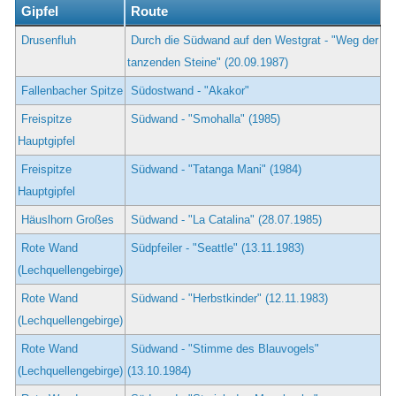
Gipfel
Route
Drusenfluh
Durch die Südwand auf den Westgrat - "Weg der
tanzenden Steine" (20.09.1987)
Fallenbacher Spitze
Südostwand - "Akakor"
Freispitze
Südwand - "Smohalla" (1985)
Hauptgipfel
Freispitze
Südwand - "Tatanga Mani" (1984)
Hauptgipfel
Häuslhorn Großes
Südwand - "La Catalina" (28.07.1985)
Rote Wand
Südpfeiler - "Seattle" (13.11.1983)
(Lechquellengebirge)
Rote Wand
Südwand - "Herbstkinder" (12.11.1983)
(Lechquellengebirge)
Rote Wand
Südwand - "Stimme des Blauvogels"
(Lechquellengebirge)
(13.10.1984)