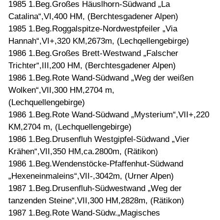
1985 1.Beg.Großes Häuslhorn-Südwand „La
Catalina“,VI,400 HM, (Berchtesgadener Alpen)
1985 1.Beg.Roggalspitze-Nordwestpfeiler „Via
Hannah“,VI+,320 KM,2673m, (Lechqellengebirge)
1986 1.Beg.Großes Brett-Westwand „Falscher
Trichter“,III,200 HM, (Berchtesgadener Alpen)
1986 1.Beg.Rote Wand-Südwand „Weg der weißen
Wolken“,VII,300 HM,2704 m,
(Lechquellengebirge)
1986 1.Beg.Rote Wand-Südwand „Mysterium“,VII+,220
KM,2704 m, (Lechquellengebirge)
1986 1.Beg.Drusenfluh Westgipfel-Südwand „Vier
Krähen“,VII,350 HM,ca.2800m, (Rätikon)
1986 1.Beg.Wendenstöcke-Pfaffenhut-Südwand
„Hexeneinmaleins“,VII-,3042m, (Urner Alpen)
1987 1.Beg.Drusenfluh-Südwestwand „Weg der
tanzenden Steine“,VII,300 HM,2828m, (Rätikon)
1987 1.Beg.Rote Wand-Südw.„Magisches