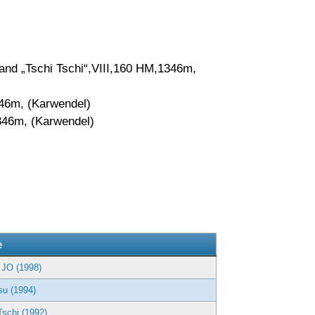
nd „Tschi Tschi“,VIII,160 HM,1346m,
346m, (Karwendel)
346m, (Karwendel)
g
e
 JO (1998)
su (1994)
Tschi (1992)