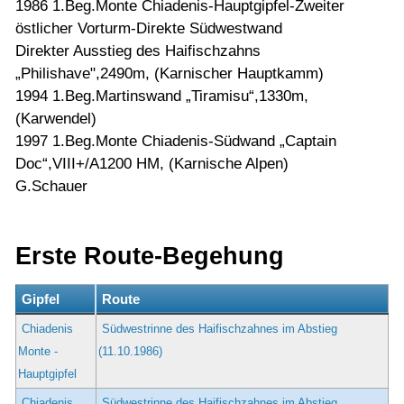
1986 1.Beg.Monte Chiadenis-Hauptgipfel-Zweiter
östlicher Vorturm-Direkte Südwestwand
Direkter Ausstieg des Haifischzahns
„Philishave",2490m, (Karnischer Hauptkamm)
1994 1.Beg.Martinswand „Tiramisu“,1330m,
(Karwendel)
1997 1.Beg.Monte Chiadenis-Südwand „Captain
Doc“,VIII+/A1200 HM, (Karnische Alpen)
G.Schauer
Erste Route-Begehung
Gipfel
Route
Chiadenis
Südwestrinne des Haifischzahnes im Abstieg
Monte -
(11.10.1986)
Hauptgipfel
Chiadenis
Südwestrinne des Haifischzahnes im Abstieg