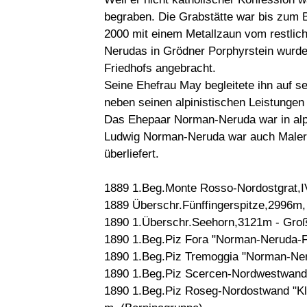
begraben. Die Grabstätte war bis zum 
2000 mit einem Metallzaun vom restlich
Nerudas in Grödner Porphyrstein wurde
Friedhofs angebracht.
Seine Ehefrau May begleitete ihn auf se
neben seinen alpinistischen Leistungen 
Das Ehepaar Norman-Neruda war in alp
Ludwig Norman-Neruda war auch Maler, ü
überliefert.
1889 1.Beg.Monte Rosso-Nordostgrat,IV
1889 Überschr.Fünffingerspitze,2996m,
1890 1.Überschr.Seehorn,3121m - Groß L
1890 1.Beg.Piz Fora "Norman-Neruda-F
1890 1.Beg.Piz Tremoggia "Norman-Ner
1890 1.Beg.Piz Scercen-Nordwestwand
1890 1.Beg.Piz Roseg-Nordostwand "K