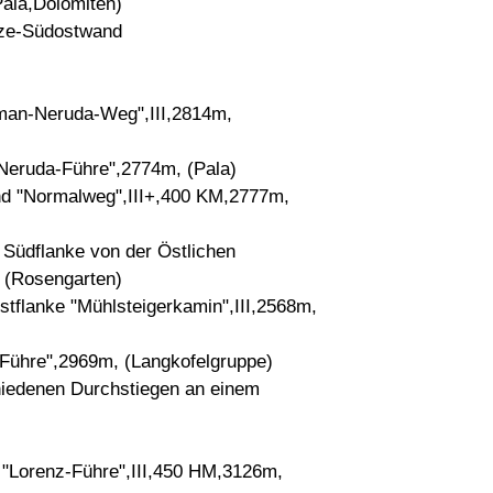
ala,Dolomiten)
itze-Südostwand
an-Neruda-Weg",III,2814m,
Neruda-Führe",2774m, (Pala)
d "Normalweg",III+,400 KM,2777m,
 Südflanke von der Östlichen
, (Rosengarten)
tflanke "Mühlsteigerkamin",III,2568m,
Führe",2969m, (Langkofelgruppe)
hiedenen Durchstiegen an einem
"Lorenz-Führe",III,450 HM,3126m,