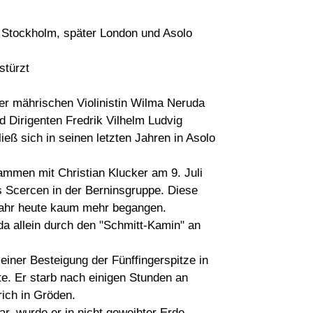
Stockholm, später London und Asolo
stürzt
r mährischen Violinistin Wilma Neruda
Dirigenten Fredrik Vilhelm Ludvig
ieß sich in seinen letzten Jahren in Asolo
mmen mit Christian Klucker am 9. Juli
 Scercen in der Berninsgruppe. Diese
fahr heute kaum mehr begangen.
a allein durch den "Schmitt-Kamin" an
 einer Besteigung der Fünffingerspitze in
te. Er starb nach einigen Stunden an
rich in Gröden.
ar, wurde er in nicht geweihter Erde