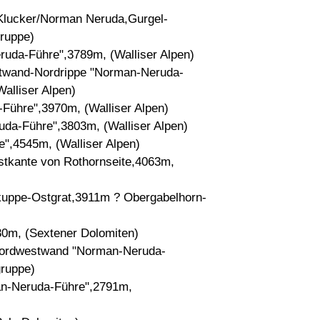
Klucker/Norman Neruda,Gurgel-
ruppe)
ruda-Führe",3789m, (Walliser Alpen)
twand-Nordrippe "Norman-Neruda-
alliser Alpen)
Führe",3970m, (Walliser Alpen)
da-Führe",3803m, (Walliser Alpen)
,4545m, (Walliser Alpen)
tkante von Rothornseite,4063m,
kuppe-Ostgrat,3911m ? Obergabelhorn-
30m, (Sextener Dolomiten)
-Nordwestwand "Norman-Neruda-
gruppe)
an-Neruda-Führe",2791m,