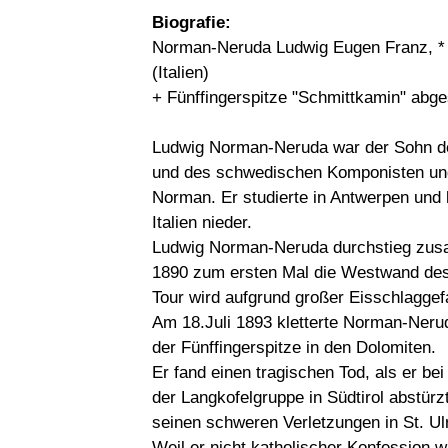
Biografie:
Norman-Neruda Ludwig Eugen Franz, * 
(Italien)
+ Fünffingerspitze "Schmittkamin" abge
Ludwig Norman-Neruda war der Sohn de
und des schwedischen Komponisten und 
Norman. Er studierte in Antwerpen und l
Italien nieder.
Ludwig Norman-Neruda durchstieg zusa
1890 zum ersten Mal die Westwand des
Tour wird aufgrund großer Eisschlagge
Am 18.Juli 1893 kletterte Norman-Nerud
der Fünffingerspitze in den Dolomiten.
Er fand einen tragischen Tod, als er bei
der Langkofelgruppe in Südtirol abstürz
seinen schweren Verletzungen in St. Ul
Weil er nicht katholischer Konfession w