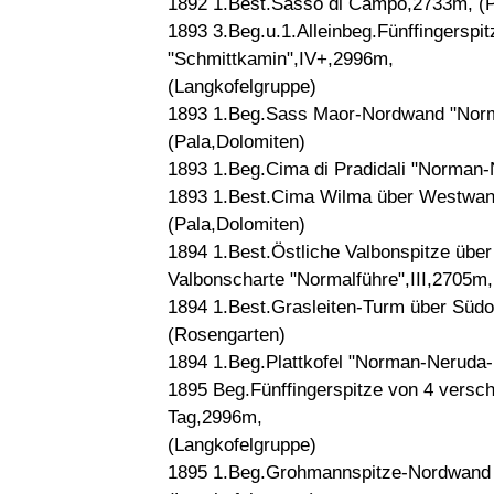
1892 1.Best.Sasso di Campo,2733m, (P
1893 3.Beg.u.1.Alleinbeg.Fünffingersp
"Schmittkamin",IV+,2996m,
(Langkofelgruppe)
1893 1.Beg.Sass Maor-Nordwand "Norm
(Pala,Dolomiten)
1893 1.Beg.Cima di Pradidali "Norman-
1893 1.Best.Cima Wilma über Westwan
(Pala,Dolomiten)
1894 1.Best.Östliche Valbonspitze über
Valbonscharte "Normalführe",III,2705m
1894 1.Best.Grasleiten-Turm über Südos
(Rosengarten)
1894 1.Beg.Plattkofel "Norman-Neruda-
1895 Beg.Fünffingerspitze von 4 versc
Tag,2996m,
(Langkofelgruppe)
1895 1.Beg.Grohmannspitze-Nordwand 