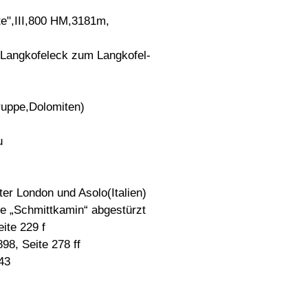
te",III,800 HM,3181m,
 Langkofeleck zum Langkofel-
ruppe,Dolomiten)
u
er London und Asolo(Italien)
ze „Schmittkamin“ abgestürzt
ite 229 f
98, Seite 278 ff
43