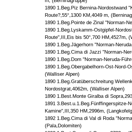
m, (Berninagruppe)
1890 1.Beg.Piz Bernina-Nordostwand "
Route?,55°,1300 KM,4049 m, (Berninag
1890 1.Beg.Pointe de Zinal "Norman-Ne
1890 1.Beg.Lyskamm-Ostgipfel-Nordos
Route",III,Eis bis 50°,700 HM,4527m, (W
1890 1.Beg.Jägerhorn "Norman-Neruda-
1890 1.Beg.Cima di Jazzi "Norman-Neru
1890 1.Beg.Dom "Norman-Neruda-Führe"
1890 1.Beg.Obergabelhorn-Ost-Nord-Os
(Walliser Alpen)
1890 1.Beg.Gratüberschreitung Wellen
Nordostgrat,4062m, (Walliser Alpen)
1890 1.Best.Monte Giralba di Sopra,29
1891 3.Best.u.1.Beg.Fünffingerspitze
Kamine",III,350 HM,2996m, (Langkofel
1892 1.Beg.Cima di Val di Roda "Norm
(Pala,Dolomiten)