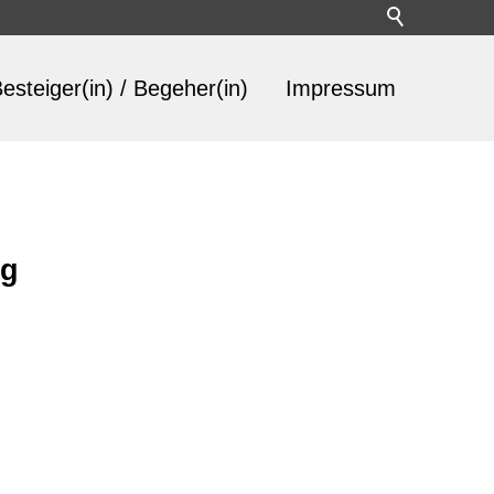
esteiger(in) / Begeher(in)
Impressum
ig