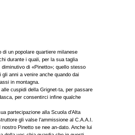
o di un popolare quartiere milanese
i durante i quali, per la sua taglia
l diminutivo di «Pinetto»; quello stesso
ti gli anni a venire anche quando dai
 passi in montagna.
 alle cuspidi della Grignet-ta, per passare
dasca, per consentirci infine qualche
ua partecipazione alla Scuola d'Alta
struttore gli valse l'ammissione al C.A.A.I.
l nostro Pinetto se nee an-dato. Anche lui
 della vec-chia guardia che in questi