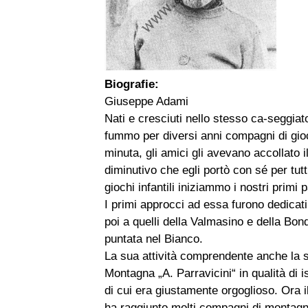
Biografie:
Giuseppe Adami
Nati e cresciuti nello stesso ca-seggiat
fummo per diversi anni compagni di gioch
minuta, gli amici gli avevano accollato i
diminutivo che egli portò con sé per tut
giochi infantili iniziammo i nostri primi
I primi approcci ad essa furono dedicati
poi a quelli della Valmasino e della Bon
puntata nel Bianco.
La sua attività comprendente anche la s
Montagna „A. Parravicini“ in qualità di i
di cui era giustamente orgoglioso. Ora i
ha raggiunto molti compagni di montagna