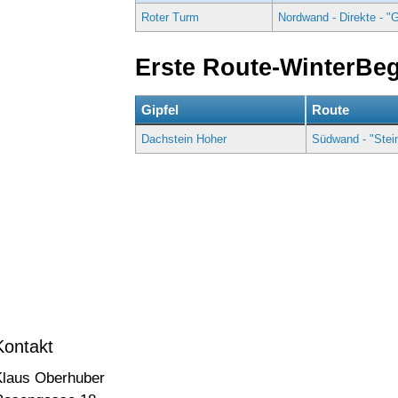
Roter Turm
Nordwand - Direkte - "
Erste Route-WinterBe
Gipfel
Route
Dachstein Hoher
Südwand - "Stei
Kontakt
Klaus Oberhuber