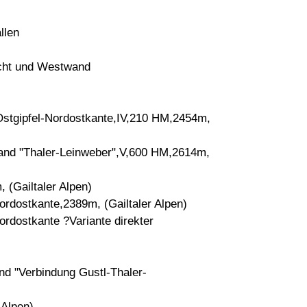
llen
cht und Westwand
stgipfel-Nordostkante,IV,210 HM,2454m,
and "Thaler-Leinweber",V,600 HM,2614m,
(Gailtaler Alpen)
rdostkante,2389m, (Gailtaler Alpen)
rdostkante ?Variante direkter
d "Verbindung Gustl-Thaler-
 Alpen)