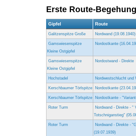
Erste Route-Begehun
Gipfel
Route
Galitzenspitze Große
Nordwand (19.08.1940)
Gamswiesenspitze
Nordostkante (16.04.19
Kleine Ostgipfel
Gamswiesenspitze
Nordostwand - Direkte
Kleine Ostgipfel
Hochstadel
Nordwestschlucht und 
Kerschbaumer Törlspitze
Nordostkante (23.04.19
Kerschbaumer Törlspitze
Nordostkante - "Variant
Roter Turm
Nordwand - Direkte - "
Totschniganstieg" (05.0
Roter Turm
Nordwand - Direkte - "
(19.07.1939)