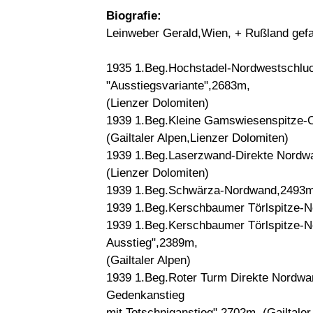
Biografie:
Leinweber Gerald,Wien, + Rußland gefa
1935 1.Beg.Hochstadel-Nordwestschlu
"Ausstiegsvariante",2683m,
(Lienzer Dolomiten)
1939 1.Beg.Kleine Gamswiesenspitze-O
(Gailtaler Alpen,Lienzer Dolomiten)
1939 1.Beg.Laserzwand-Direkte Nordw
(Lienzer Dolomiten)
1939 1.Beg.Schwärza-Nordwand,2493m, 
1939 1.Beg.Kerschbaumer Törlspitze-No
1939 1.Beg.Kerschbaumer Törlspitze-No
Ausstieg",2389m,
(Gailtaler Alpen)
1939 1.Beg.Roter Turm Direkte Nordwan
Gedenkanstieg
mit Totschniganstieg",2702m, (Gailtaler