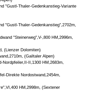
nd "Gustl-Thaler-Gedenkanstieg-Variante
nd "Gustl-Thaler-Gedenkanstieg",2702m,
üdwand "Steinerweg",V-,800 HM,2996m,
, (Lienzer Dolomiten)
and,2710m, (Gailtaler Alpen)
Nordpfeiler,II-II,1300 HM,2683m,
fel-Direkte Nordostwand,2454m,
re",VI,400 HM,2998m, (Sextener