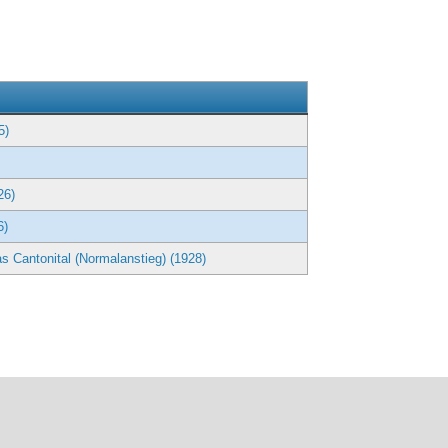
g
5)
26)
6)
s Cantonital (Normalanstieg) (1928)