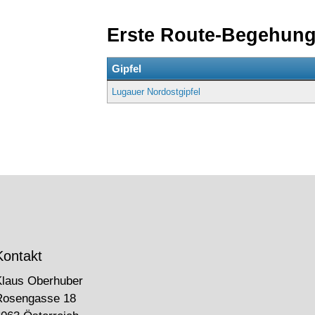
Erste Route-Begehun
Gipfel
Lugauer Nordostgipfel
Kontakt
Klaus Oberhuber
Rosengasse 18