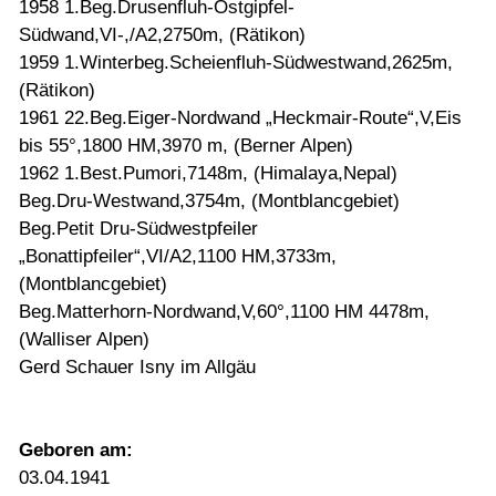
1958 1.Beg.Drusenfluh-Ostgipfel-
Südwand,VI-,/A2,2750m, (Rätikon)
1959 1.Winterbeg.Scheienfluh-Südwestwand,2625m,
(Rätikon)
1961 22.Beg.Eiger-Nordwand „Heckmair-Route“,V,Eis
bis 55°,1800 HM,3970 m, (Berner Alpen)
1962 1.Best.Pumori,7148m, (Himalaya,Nepal)
Beg.Dru-Westwand,3754m, (Montblancgebiet)
Beg.Petit Dru-Südwestpfeiler
„Bonattipfeiler“,VI/A2,1100 HM,3733m,
(Montblancgebiet)
Beg.Matterhorn-Nordwand,V,60°,1100 HM 4478m,
(Walliser Alpen)
Gerd Schauer Isny im Allgäu
Geboren am:
03.04.1941