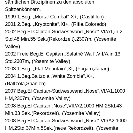
sämtlichen Disziplinen zu den absoluten
Spitzenkönnern.
1999 1.Beg. „Mortal Combat“,X+, (Castilllon)
2001 2.Beg. „Kryptonite“,XI+, (Rifle,Colorado)
2002 Beg.El Capitan-Südwestwand „Nose“,VI/A1,in 2
Std.48 Min.55 Sek.(Rekordzeit),2307m, (Yosemite
Valley)
2002 Freie Beg.El Capitan „Salathé Wall“,VII/A,in 13
Std.2307m, (Yosemite Valley)
2003 1.Beg. „Flat Mountain“,XI, (Fugato,Japan)
2004 1.Beg.Baltzola „White Zombie“,X+,
(Baltzola,Spanien)
2007 Beg.El Capitan-Südwestwand „Nose“,VI/A1,1000
HM,2307m, (Yosemite Valley)
2008 Beg.El Capitan „Nose“,VII/A2,1000 HM,2Std.43
Min.33 Sek.(Rekordzeit), (Yosemite Valley)
2008 Beg.El Capitan-Südwestwand „Nose“,VII/A2,1000
HM,2Std.37Min.5Sek.(neue Rekordzeit), (Yosemite