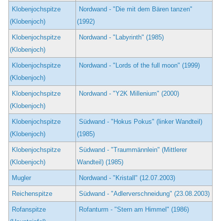
Klobenjochspitze
Nordwand - "Die mit dem Bären tanzen"
(Klobenjoch)
(1992)
Klobenjochspitze
Nordwand - "Labyrinth" (1985)
(Klobenjoch)
Klobenjochspitze
Nordwand - "Lords of the full moon" (1999)
(Klobenjoch)
Klobenjochspitze
Nordwand - "Y2K Millenium" (2000)
(Klobenjoch)
Klobenjochspitze
Südwand - "Hokus Pokus" (linker Wandteil)
(Klobenjoch)
(1985)
Klobenjochspitze
Südwand - "Traummännlein" (Mittlerer
(Klobenjoch)
Wandteil) (1985)
Mugler
Nordwand - "Kristall" (12.07.2003)
Reichenspitze
Südwand - "Adlerverschneidung" (23.08.2003)
Rofanspitze
Rofanturm - "Stern am Himmel" (1986)