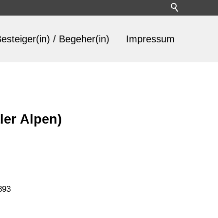
esteiger(in) / Begeher(in)
Impressum
aler Alpen)
893