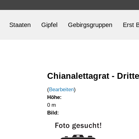
Staaten
Gipfel
Gebirgsgruppen
Erst B
Chianalettagrat - Drit
(
Bearbeiten
)
Höhe:
0 m
Bild: