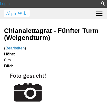
Login
Chianalettagrat - Fünfter Turm
(Weigendturm)
(
Bearbeiten
)
Höhe:
0 m
Bild: