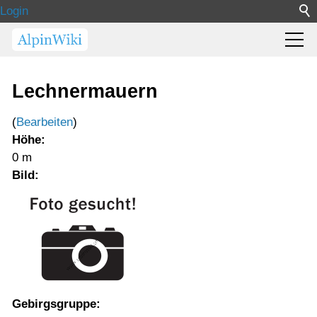
Login
Lechnermauern
(
Bearbeiten
)
Höhe:
0 m
Bild:
Gebirgsgruppe: