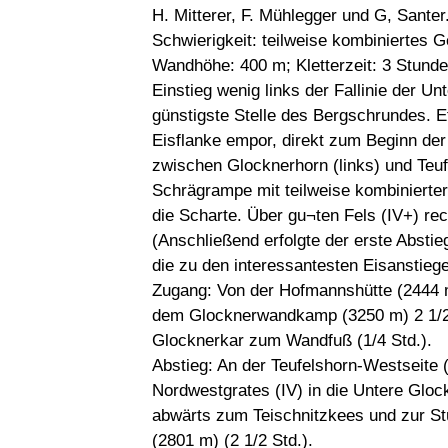
H. Mitterer, F. Mühlegger und G, Santer
Schwierigkeit: teilweise kombiniertes G
Wandhöhe: 400 m; Kletterzeit: 3 Stunde
Einstieg wenig links der Fallinie der U
günstigste Stelle des Bergschrundes. E
Eisflanke empor, direkt zum Beginn der
zwischen Glocknerhorn (links) und Teufe
Schrägrampe mit teilweise kombinierter 
die Scharte. Über gu¬ten Fels (IV+) re
(Anschließend erfolgte der erste Abst
die zu den interessantesten Eisanstieg
Zugang: Von der Hofmannshütte (2444 
dem Glocknerwandkamp (3250 m) 2 1/2 S
Glocknerkar zum Wandfuß (1/4 Std.).
Abstieg: An der Teufelshorn-Westseite 
Nordwestgrates (IV) in die Untere Glock
abwärts zum Teischnitzkees und zur St
(2801 m) (2 1/2 Std.).