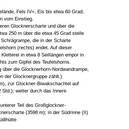
.
elände, Fels IV+, Eis bis etwa 60 Grad;
n vom Einstieg.
nteren Glocknerscharte und über die
twa 250 m über die etwa 45 Grad steile
 Schrägrampe, die in der Scharte
lshorn (rechts) endet. Auf dieser
Kletterei in etwa 8 Seillängen empor in
chts zum Gipfel des Teufelshorns.
ieg über die Glocknerhorn-Nordwandrampe,
en der Glocknergruppe zählt.)
m), zur Glockner-Biwakschachtel auf
td.); weiter durch das Innere
(unterer Teil des Großglockner-
nerscharte (3598 m); in der Südrinne (II)
üdlhütte