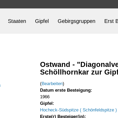
Staaten
Gipfel
Gebirgsgruppen
Erst B
Ostwand - "Diagonalv
Schöllhornkar zur Gipf
(
Bearbeiten
)
s
Datum erste Besteigung:
1966
Gipfel:
Hocheck-Südspitze ( Schönfeldspitze )
Erste(r) Besteiger(in):