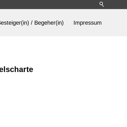
esteiger(in) / Begeher(in)
Impressum
lscharte