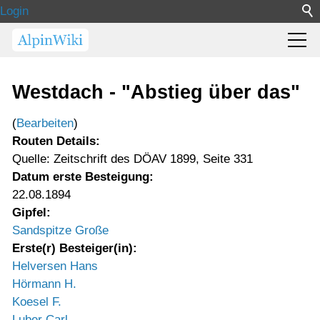
Login
Westdach - "Abstieg über das"
(
Bearbeiten
)
Routen Details:
Quelle: Zeitschrift des DÖAV 1899, Seite 331
Datum erste Besteigung:
22.08.1894
Gipfel:
Sandspitze Große
Erste(r) Besteiger(in):
Helversen Hans
Hörmann H.
Koesel F.
Luber Carl