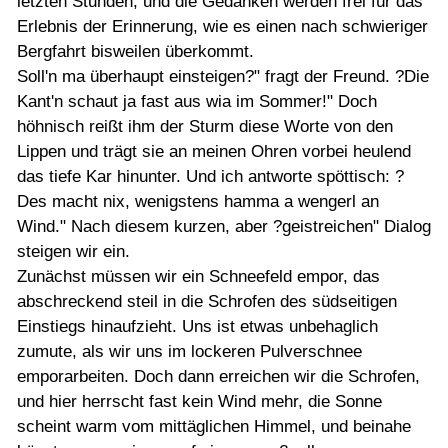
letzten Stunden, und die Gedanken werden frei für das
Erlebnis der Erinnerung, wie es einen nach schwieriger
Bergfahrt bisweilen überkommt.
Soll'n ma überhaupt einsteigen?" fragt der Freund. ?Die
Kant'n schaut ja fast aus wia im Sommer!" Doch
höhnisch reißt ihm der Sturm diese Worte von den
Lippen und trägt sie an meinen Ohren vorbei heulend
das tiefe Kar hinunter. Und ich antworte spöttisch: ?
Des macht nix, wenigstens hamma a wengerl an
Wind." Nach diesem kurzen, aber ?geistreichen" Dialog
steigen wir ein.
Zunächst müssen wir ein Schneefeld empor, das
abschreckend steil in die Schrofen des südseitigen
Einstiegs hinaufzieht. Uns ist etwas unbehaglich
zumute, als wir uns im lockeren Pulverschnee
emporarbeiten. Doch dann erreichen wir die Schrofen,
und hier herrscht fast kein Wind mehr, die Sonne
scheint warm vom mittäglichen Himmel, und beinahe