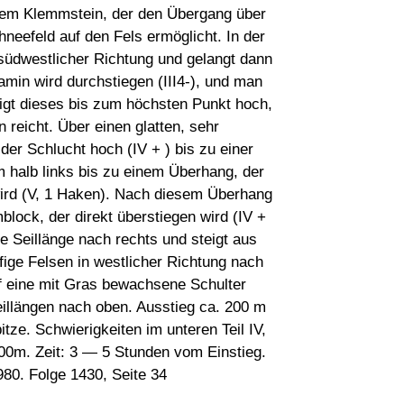
inem Klemmstein, der den Übergang über
neefeld auf den Fels ermöglicht. In der
 südwestlicher Richtung und gelangt dann
min wird durchstiegen (III4-), und man
eigt dieses bis zum höchsten Punkt hoch,
reicht. Über einen glatten, sehr
der Schlucht hoch (IV + ) bis zu einer
m halb links bis zu einem Überhang, der
wird (V, 1 Haken). Nach diesem Überhang
block, der direkt überstiegen wird (IV +
 Seillänge nach rechts und steigt aus
iffige Felsen in westlicher Richtung nach
uf eine mit Gras bewachsene Schulter
Seillängen nach oben. Ausstieg ca. 200 m
tze. Schwierigkeiten im unteren Teil IV,
600m. Zeit: 3 — 5 Stunden vom Einstieg.
980. Folge 1430, Seite 34