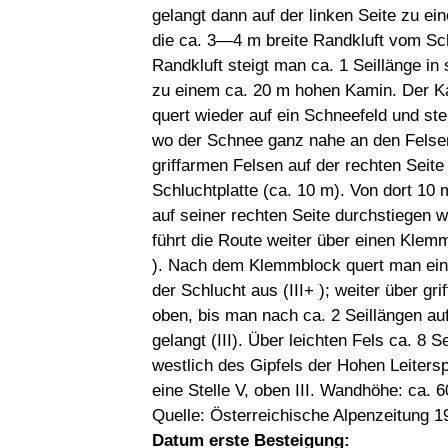
gelangt dann auf der linken Seite zu e
die ca. 3—4 m breite Randkluft vom Sch
Randkluft steigt man ca. 1 Seillänge in
zu einem ca. 20 m hohen Kamin. Der Ka
quert wieder auf ein Schneefeld und st
wo der Schnee ganz nahe an den Felsen 
griffarmen Felsen auf der rechten Seite 
Schluchtplatte (ca. 10 m). Von dort 10 
auf seiner rechten Seite durchstiegen 
führt die Route weiter über einen Klemm
). Nach dem Klemmblock quert man eine
der Schlucht aus (III+ ); weiter über gr
oben, bis man nach ca. 2 Seillängen a
gelangt (III). Über leichten Fels ca. 8 
westlich des Gipfels der Hohen Leiterspi
eine Stelle V, oben III. Wandhöhe: ca. 
Quelle: Österreichische Alpenzeitung 1
Datum erste Besteigung: