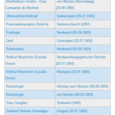
Murfreidturm Großer - Gran
von Westen (Normalweg)
Campanile de Murfreid
(29.08.1900)
Obersulzbachtörlkopf
Südwestgrat (29.07.1905)
Praxmarerkarspitze Östliche
Südostschlucht (1897)
Puitkogel
Nordwand (05.09.1903)
Quirl
Südostgrat (15.07.1904)
Rofelewand
Nordwand (04.09.1903)
Roßhuf Westlicher (Cavallo
Nordwesthängegletscher Rechter
Ovest)
(20.07.1904)
Roßhuf Westlicher (Cavallo
Westgrat (20.07.1904)
Ovest)
Rostizkogel
Abstieg nach Westen (08.09.1903)
Rostizkogel
von Norden (08.09.1903)
Sass Songher
Südwand (1900)
Seekopf Hinterer (Venediger-
Ostgrat (28.07.1905)