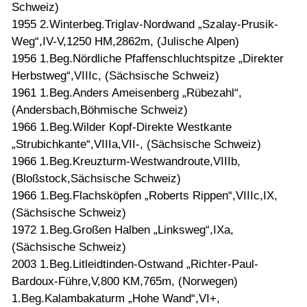
Schweiz)
1955 2.Winterbeg.Triglav-Nordwand „Szalay-Prusik-
Weg“,IV-V,1250 HM,2862m, (Julische Alpen)
1956 1.Beg.Nördliche Pfaffenschluchtspitze „Direkter
Herbstweg“,VIIIc, (Sächsische Schweiz)
1961 1.Beg.Anders Ameisenberg „Rübezahl“,
(Andersbach,Böhmische Schweiz)
1966 1.Beg.Wilder Kopf-Direkte Westkante
„Strubichkante“,VIIIa,VII-, (Sächsische Schweiz)
1966 1.Beg.Kreuzturm-Westwandroute,VIIIb,
(Bloßstock,Sächsische Schweiz)
1966 1.Beg.Flachsköpfen „Roberts Rippen“,VIIIc,IX,
(Sächsische Schweiz)
1972 1.Beg.Großen Halben „Linksweg“,IXa,
(Sächsische Schweiz)
2003 1.Beg.Litleidtinden-Ostwand „Richter-Paul-
Bardoux-Führe,V,800 KM,765m, (Norwegen)
1.Beg.Kalambakaturm „Hohe Wand“,VI+,