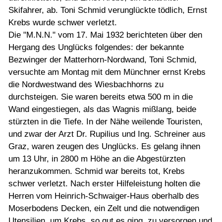
Skifahrer, ab. Toni Schmid verunglückte tödlich, Ernst
Krebs wurde schwer verletzt.
Die "M.N.N." vom 17. Mai 1932 berichteten über den
Hergang des Unglücks folgendes: der bekannte
Bezwinger der Matterhorn-Nordwand, Toni Schmid,
versuchte am Montag mit dem Münchner ernst Krebs
die Nordwestwand des Wiesbachhorns zu
durchsteigen. Sie waren bereits etwa 500 m in die
Wand eingestiegen, als das Wagnis mißlang, beide
stürzten in die Tiefe. In der Nähe weilende Touristen,
und zwar der Arzt Dr. Rupilius und Ing. Schreiner aus
Graz, waren zeugen des Unglücks. Es gelang ihnen
um 13 Uhr, in 2800 m Höhe an die Abgestürzten
heranzukommen. Schmid war bereits tot, Krebs
schwer verletzt. Nach erster Hilfeleistung holten die
Herren vom Heinrich-Schwaiger-Haus oberhalb des
Moserbodens Decken, ein Zelt und die notwendigen
Utensilien, um Krebs, so gut es ging, zu versorgen und