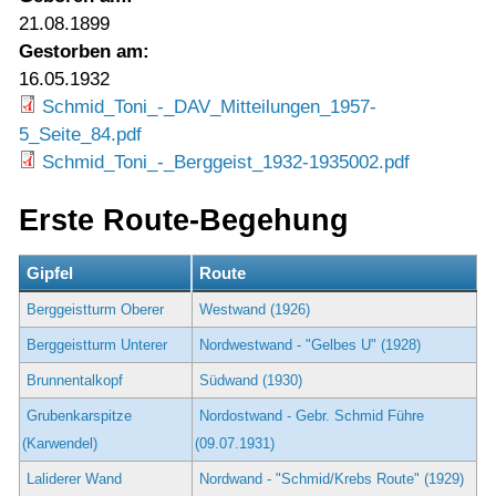
21.08.1899
Gestorben am:
16.05.1932
Schmid_Toni_-_DAV_Mitteilungen_1957-
5_Seite_84.pdf
Schmid_Toni_-_Berggeist_1932-1935002.pdf
Erste Route-Begehung
Gipfel
Route
Berggeistturm Oberer
Westwand (1926)
Berggeistturm Unterer
Nordwestwand - "Gelbes U" (1928)
Brunnentalkopf
Südwand (1930)
Grubenkarspitze
Nordostwand - Gebr. Schmid Führe
(Karwendel)
(09.07.1931)
Laliderer Wand
Nordwand - "Schmid/Krebs Route" (1929)