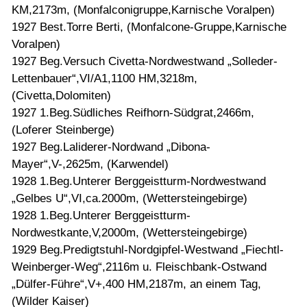
KM,2173m, (Monfalconigruppe,Karnische Voralpen)
1927 Best.Torre Berti, (Monfalcone-Gruppe,Karnische
Voralpen)
1927 Beg.Versuch Civetta-Nordwestwand „Solleder-
Lettenbauer“,VI/A1,1100 HM,3218m,
(Civetta,Dolomiten)
1927 1.Beg.Südliches Reifhorn-Südgrat,2466m,
(Loferer Steinberge)
1927 Beg.Laliderer-Nordwand „Dibona-
Mayer“,V-,2625m, (Karwendel)
1928 1.Beg.Unterer Berggeistturm-Nordwestwand
„Gelbes U“,VI,ca.2000m, (Wettersteingebirge)
1928 1.Beg.Unterer Berggeistturm-
Nordwestkante,V,2000m, (Wettersteingebirge)
1929 Beg.Predigtstuhl-Nordgipfel-Westwand „Fiechtl-
Weinberger-Weg“,2116m u. Fleischbank-Ostwand
„Dülfer-Führe“,V+,400 HM,2187m, an einem Tag,
(Wilder Kaiser)