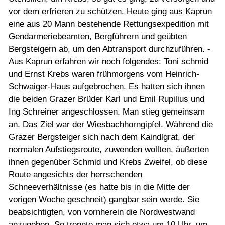
vor dem erfrieren zu schützen. Heute ging aus Kaprun
eine aus 20 Mann bestehende Rettungsexpedition mit
Gendarmeriebeamten, Bergführern und geübten
Bergsteigern ab, um den Abtransport durchzuführen. -
Aus Kaprun erfahren wir noch folgendes: Toni schmid
und Ernst Krebs waren frühmorgens vom Heinrich-
Schwaiger-Haus aufgebrochen. Es hatten sich ihnen
die beiden Grazer Brüder Karl und Emil Rupilius und
Ing Schreiner angeschlossen. Man stieg gemeinsam
an. Das Ziel war der Wiesbachhorngipfel. Während die
Grazer Bergsteiger sich nach dem Kaindlgrat, der
normalen Aufstiegsroute, zuwenden wollten, äußerten
ihnen gegenüber Schmid und Krebs Zweifel, ob diese
Route angesichts der herrschenden
Schneeverhältnisse (es hatte bis in die Mitte der
vorigen Woche geschneit) gangbar sein werde. Sie
beabsichtigten, von vornherein die Nordwestwand
anzugehen. So trennte man sich etwa um 10 Uhr, um