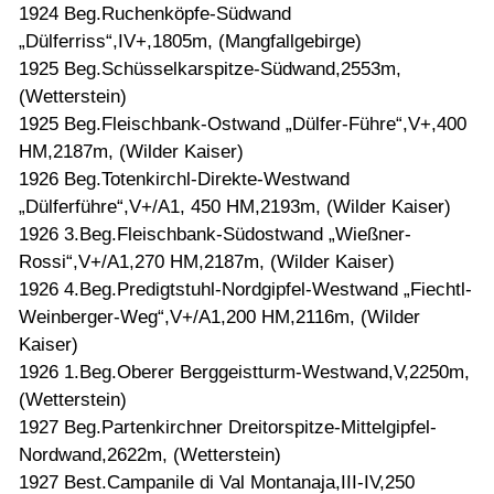
1924 Beg.Ruchenköpfe-Südwand
„Dülferriss“,IV+,1805m, (Mangfallgebirge)
1925 Beg.Schüsselkarspitze-Südwand,2553m,
(Wetterstein)
1925 Beg.Fleischbank-Ostwand „Dülfer-Führe“,V+,400
HM,2187m, (Wilder Kaiser)
1926 Beg.Totenkirchl-Direkte-Westwand
„Dülferführe“,V+/A1, 450 HM,2193m, (Wilder Kaiser)
1926 3.Beg.Fleischbank-Südostwand „Wießner-
Rossi“,V+/A1,270 HM,2187m, (Wilder Kaiser)
1926 4.Beg.Predigtstuhl-Nordgipfel-Westwand „Fiechtl-
Weinberger-Weg“,V+/A1,200 HM,2116m, (Wilder
Kaiser)
1926 1.Beg.Oberer Berggeistturm-Westwand,V,2250m,
(Wetterstein)
1927 Beg.Partenkirchner Dreitorspitze-Mittelgipfel-
Nordwand,2622m, (Wetterstein)
1927 Best.Campanile di Val Montanaja,III-IV,250