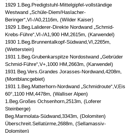
1929 1.Beg.Predigtstuhl-Mittelgipfel-vollständige
Westwand „Schüle-Diem/Haslacher-
Beringer“,VI-/A0,2116m, (Wilder Kaiser)
1929 1.Beg.Laliderer-Direkte Nordwand „Schmid-
Krebs-Führe“,VI-/A1,900 HM,2615m, (Karwendel)
1930 1.Beg.Brunnentalkopf-Südwand,VI,2265m,
(Wetterstein)
1931 1.Beg.Grubenkarspitze Nordostwand „Gebrüder
Schmid-Führe“,V+,1000 HM,2663m, (Karwendel)
1931 Beg.Vers.Grandes Jorasses-Nordwand,4208m,
(Montblancgebiet)
1931 1.Beg.Matterhorn-Nordwand „Schmidroute“,V,Eis
60°,1100 HM,4478m, (Walliser Alpen)
1.Beg.Großes Ochsenhorn,2513m, (Loferer
Steinberge)
Beg.Marmolata-Südwand,3343m, (Dolomiten)
Überschreit.Sellatürme,2688m, (Sellamassiv-
Dolomiten)