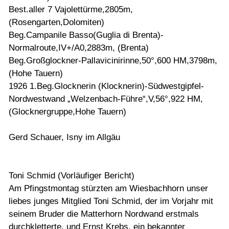
Best.aller 7 Vajolettürme,2805m,
(Rosengarten,Dolomiten)
Beg.Campanile Basso(Guglia di Brenta)-
Normalroute,IV+/A0,2883m, (Brenta)
Beg.Großglockner-Pallavicinirinne,50°,600 HM,3798m,
(Hohe Tauern)
1926 1.Beg.Glocknerin (Klocknerin)-Südwestgipfel-
Nordwestwand „Welzenbach-Führe“,V,56°,922 HM,
(Glocknergruppe,Hohe Tauern)
Gerd Schauer, Isny im Allgäu
Toni Schmid (Vorläufiger Bericht)
Am Pfingstmontag stürzten am Wiesbachhorn unser
liebes junges Mitglied Toni Schmid, der im Vorjahr mit
seinem Bruder die Matterhorn Nordwand erstmals
durchkletterte, und Ernst Krebs, ein bekannter