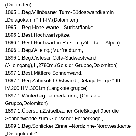
(Dolomiten)
1895 1.Beg.Villnössner Turm-Südostwandkamin
„Delagokamin“,III-IV,(Dolomiten)
1995 1.Beg.Hohe Warte - Südostflanke
1896 1.Best.Hochwartspitze,
1896 1.Best.Hochwart in Pfitsch, (Zillertaler Alpen)
1896 1.Beg.(Alleing.)Murfreidturm,
1896 1.Beg.Cisleser Odla-Südwestwand
(Alleingang),II,2780m,(Geisler-Gruppe,Dolomiten)
1897 1.Best.Mittlere Sonnenwand,
1897 1.Beg.Zahnkofel-Ostwand „Delago-Berger“,III-
IV,200 HM,3001m,(Langkofelgruppe)
1897 1.Winterbeg.Fermedaturm, (Geisler-
Gruppe,Dolomiten)
1897 1.Übersch.Zwiselbacher Grießkogel über die
Sonnenwände zum Gleirscher Fernerkogel,
1899 1.Beg.Schlicker Zinne –Nordzinne-Nordwestkante
„Delagokante",