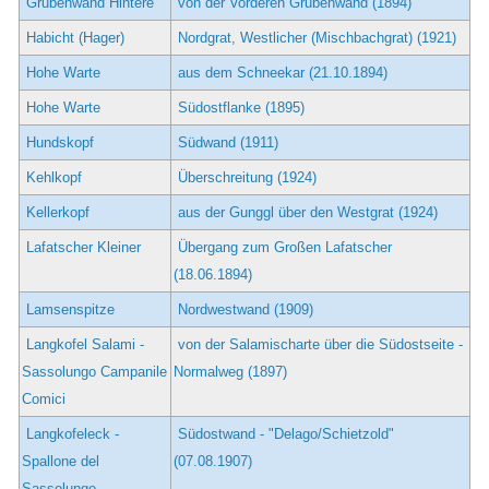
Grubenwand Hintere
von der Vorderen Grubenwand (1894)
Habicht (Hager)
Nordgrat, Westlicher (Mischbachgrat) (1921)
Hohe Warte
aus dem Schneekar (21.10.1894)
Hohe Warte
Südostflanke (1895)
Hundskopf
Südwand (1911)
Kehlkopf
Überschreitung (1924)
Kellerkopf
aus der Gunggl über den Westgrat (1924)
Lafatscher Kleiner
Übergang zum Großen Lafatscher
(18.06.1894)
Lamsenspitze
Nordwestwand (1909)
Langkofel Salami -
von der Salamischarte über die Südostseite -
Sassolungo Campanile
Normalweg (1897)
Comici
Langkofeleck -
Südostwand - "Delago/Schietzold"
Spallone del
(07.08.1907)
Sassolungo