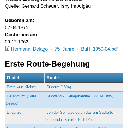
Quelle: Gerhard Schauer, Isny im Allgäu
Geboren am:
02.04.1875
Gestorben am:
09.12.1962
Hermann_Delago_-_75_Jahre_-_BuH_1950-04.pdf
Erste Route-Begehung
Gipfel
Route
Bettelwurf Kleiner
Südgrat (1894)
Delagoturm (Torre
Südwand - "Delagokamine" (22.09.1895)
Delago)
Erlspitze
von der Solnalpe durch das am Südfuße
befindliche Kar (07.10.1894)