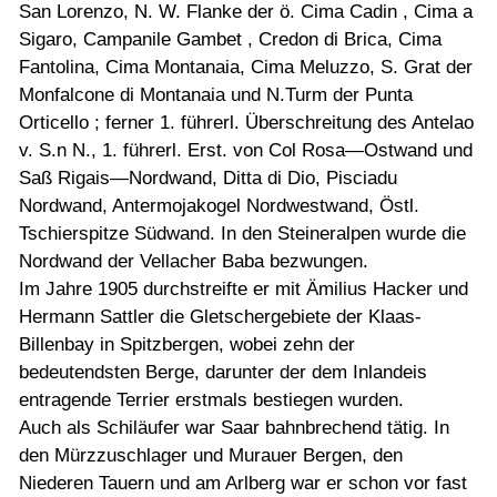
San Lorenzo, N. W. Flanke der ö. Cima Cadin , Cima a
Sigaro, Campanile Gambet , Credon di Brica, Cima
Fantolina, Cima Montanaia, Cima Meluzzo, S. Grat der
Monfalcone di Montanaia und N.Turm der Punta
Orticello ; ferner 1. führerl. Überschreitung des Antelao
v. S.n N., 1. führerl. Erst. von Col Rosa—Ostwand und
Saß Rigais—Nordwand, Ditta di Dio, Pisciadu
Nordwand, Antermojakogel Nordwestwand, Östl.
Tschierspitze Südwand. In den Steineralpen wurde die
Nordwand der Vellacher Baba bezwungen.
Im Jahre 1905 durchstreifte er mit Ämilius Hacker und
Hermann Sattler die Gletschergebiete der Klaas-
Billenbay in Spitzbergen, wobei zehn der
bedeutendsten Berge, darunter der dem Inlandeis
entragende Terrier erstmals bestiegen wurden.
Auch als Schiläufer war Saar bahnbrechend tätig. In
den Mürzzuschlager und Murauer Bergen, den
Niederen Tauern und am Arlberg war er schon vor fast