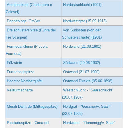
Arzalpenkopf (Croda sora o
Nordostschlucht (1901)
Colesei)
Donnerkogel Großer
Nordwestgrat (15.09.1913)
Dreischusterspitze (Punta dei
von Südosten (von der
Tre Scarperi)
Schusterscharte) (1901)
Fermeda Kleine (Piccola
Nordwand (21.08.1901)
Fermeda)
Fölzstein
Südwand (29.06.1902)
Furtschaglspitze
Ostwand (21.07.1900)
Hochtor Nordostgipfel
Ostwand Direkte (05.06.1898)
Keilturmscharte
Westschlucht - "Saarschlucht"
(20.07.1907)
Mesdi Daint de (Mittagsspitze)
Nordgrat - "Gassner/v. Saar"
(22.07.1903)
Pisciaduspitze - Cima del
Nordwand - "Domenigg/v. Saar"