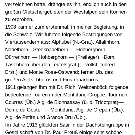
verzeichnen hatte, drängte es ihn, endlich auch in den
großen Gletschergebieten der Westalpen sein Können
zu erproben.
1908 kam er zum erstenmal, in meiner Begleitung, in
die Schweiz. Wir führten folgende Besteigungen von
Viertausendern aus: Alphubel (N.-Grat), Allalinhorn,
Nadelhorn—Stecknadelhorn — Hohberghorn —
Dürrenhorn — Hohberghorn — (Freilager) ¬Dom,
Täschhorn über den Teufelsgrat (1. vollst. führerl.
Erst.) und Monte Rosa-Ostwand; ferner Üb. des
großen Aletschhorns und Finsteraarhorns.
1911 gelangen ihm mit Dr. Rich. Weitzenböck folgende
bedeutende Touren in der Montblanc-Gruppe: Tour noir,
Courtes (Üb.) Aig. de Bionnassay (ü. d. Tricotgrat)—
Dome du Gouter — Montblanc, Aig. de Grepon (Üb.),
Aig. de Petite und Grande Dru (Üb.).
Im Jahre 1913 glückten Saar in der Dachsteingruppe in
Gesellschaft von Dr. Paul Preuß einige sehr schöne